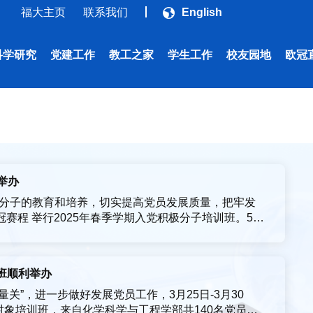
福大主页
联系我们
English
科学研究
党建工作
教工之家
学生工作
校友园地
欧冠
举办
分子的教育和培养，切实提高党员发展质量，把牢发
欧冠赛程 举行2025年春季学期入党积极分子培训班。5月
播 党委副书记柯江锋主持。2024级硕士研究生蔡嘉怡
，并将以此次培训为起点，努力学习，积极...
训班顺利举办
关”，进一步做好发展党员工作，3月25日-3月30
对象培训班，来自化学科学与工程学部共140名党员发