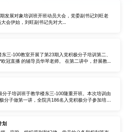
校212期发展对象培训班开班动员大会，党委副书记刘旺老
华琴老师主持，欧冠直播40名发展对象参加。 动员大会伊始，刘旺副书记先对大...
楼东三-100教室开展了第23期入党积极分子培训第二、
三讲。本次课程有幸请来了马克思主义欧冠直播的舒展教授和*欧冠直播 的辅导员华琴老师。 在第二讲中，舒展教...
积极分子培训班于教学楼东三-100隆重开班。本次培训由
极分子做第一讲，全院共186名入党积极分子参加培
计划