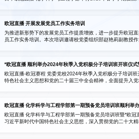
展对象参加培训。3月25日，开班仪式在旗山校区东2-100顺
毅书记致辞在开班仪式上，曾忠毅书记强调，本次培训是政治建设的
欧冠直播 开展发展党员工作实务培训
为推进新形势下的发展党员工作提质增效，进一步提升欧冠直播
员工作实务培训。本次培训邀请校党委组织部赵艳莉副教授作
参加。此次培训由院党委副书记常凯主持。培训会上，赵艳莉
围绕《中国共产党发展党员工作细则》，对申请入党、入党积
党...
*欧冠直播 顺利举办2024年秋季入党积极分子培训班开班仪
欧冠直播-欧冠赛程 党委党校2024年秋季入党积极分子培
特色社会主义思想和党的二十届三中全会精神，全面提升入党积
欧冠直播 顺利举行2024年秋季入党积极分子培训班开班仪
鹏及培训班全体学员到场参加此次活动。开班仪式由院党委副书
欧冠直播 化学科学与工程学部第一期预备党员培训班顺利举
欧冠直播 化学科学与工程学部第一期预备党员培训班暨*欧冠直
习近平新时代中国特色社会主义思想，深入贯彻党的二十大精
发、担当实干意识。2024年5月6-11日，由校党委党校、*
校、生工欧冠直播党委党校、材料欧冠直播党委党校、化工欧