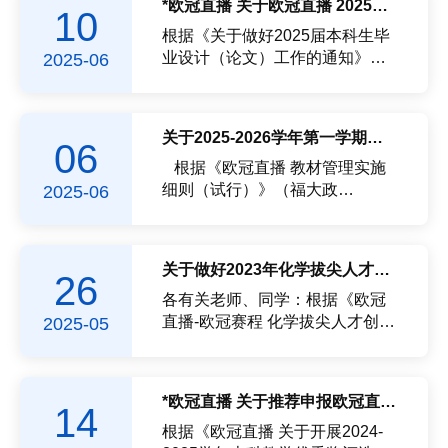
*欧冠直播 关于欧冠直播 2025届本科生优秀毕业设计（论文）推荐名单的公示
10
名称主要面向校内专业检查评估
个大学生校外实践教学基地为欧
结果化学中国检验认证集团福建
冠直播 首批大学生示范性校外实
根据《关于做好2025届本科生毕
有限公司化学取消基地化学福建
践教学基地，其中欧冠直播 校外
业设计（论文）工作的通知》
2025-06
腾博新材料科技有...
实践教学基地——福建仙芝楼生
（校教〔2024〕50号）、《关于
物科技有限公司获批，该基地自
评选欧冠直播 2025届本科生优秀
2014年起为欧冠直播 制药工程专
毕业设计（论文）的通知》等文
关于2025-2026学年第一学期欧冠直播 开课本科生教材选用公示
06
业提供实习实践机会，派出相关
件要求，经系评审与推荐、论文
管理人员和技术人员参与制药工
检测、欧冠直播答辩工作领导小
根据《欧冠直播 教材管理实施
程专业认识实习、生产实习、毕
组审核，共评出6篇毕业设计（论
细则（试行）》（福大政
2025-06
业设计等实践环节...
文）推荐为欧冠直播 2025届本科
〔2022〕32号）《欧冠直播 教材
生优秀毕业设计（论文），现予
选用与供应管理办法》（福大教
以公示，公示时间为2025年6月
〔2020〕22号）相关文件精神，
关于做好2023年化学拔尖人才创新训练计划项目结题工作的通知
26
10日至2025年6月12日，如有异
选用教材要坚持党的教育方针，
议，敬请反馈。电话：
把握正确方向和价值导向，体现
各有关老师、同学：根据《欧冠
22866146（教学办）。*欧冠直
思想性、科学性、时代性。经欧
直播-欧冠赛程 化学拔尖人才创新
2025-05
播 2025届本科生优秀毕业...
冠直播 教材工作领导小组严格审
训练计划项目实施办法》规定，
查，现将2025-2026学年第一学
欧冠直播 将对2023年化学拔尖人
期欧冠直播 开课本科生教材选用
才创新训练计划项目进行结题评
*欧冠直播 关于推荐申报欧冠直播 2024-2025学年本科教学优秀奖名单的公示
14
情况予以公示。公示期为2025年
审，现将有关事项通知如下：
6月6日至2025年6月9日，此期间
一、结题对象1.2023年度化学拔
根据《欧冠直播 关于开展2024-