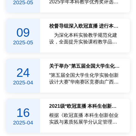
如有异议，请予反馈，电话：
尖人才创新训练计划两年期项
2025学年本科教学优秀奖评选工
2025-05
22866233（院纪委），2...
目。二、结题报送材料1.项目结
作的通知》（校教〔2025〕5
题表、项目主要成果简明表、项
号）和《欧冠直播 本科教学优秀
目简介；2.项目验收信息表；3.有
奖评选办法》（福大教〔2021〕
校督导组深入欧冠直播 进行本科实验教学专项检查
09
实物成果的需提供照片；4.项目
5号）的文件精神，经过教师自主
研究报告；5.正式发表的论文、
申报，欧冠直播审查，党委及党
为深化本科实验教学规范化建
申请的专利、获奖证书等研究成
政联席会审议通过，同意推荐林
设，全面提升实验课程教学品质
2025-05
果的电子文...
子俺和祝淑颖申报二等奖。现依
与人才培养质量，2025年5月8日
既定程序，予以公示，公示时间
下午，校督导组王晨、林荣文、
为5月14日至5月16日。公示期间
樊秀峰三位老师组成专项检查
关于举办“第五届全国大学生化学实验创新设计大赛” 华南赛区竞赛 *欧冠直播 预选赛的通知
24
如有异议，敬请反馈，电话：
组，深入*欧冠直播 开展实验教学
22866146（教学办）。*欧冠直
专项检查工作。检查伊始，林子
“第五届全国大学生化学实验创新
播 2025年5月14
俺副院长就欧冠直播近两年来实
设计大赛”华南赛区竞赛由广西师
2025-04
验中心管理工作进行介绍。作为
范大学承办，将于2025年7月25-
国家级实验教学示范中心，*欧冠
27日在桂林举行。自发布报名通
直播 实验教学中心始终以 “创新
知以来，共有6支队伍报名参赛申
2021级*欧冠直播 本科生创新创业实践与素质拓展学分认定公示
16
教育理念为引领，着力培育学生
请，现依据竞赛规则（每校限报4
创新精神与实践能力” 为人才培养
支队伍，同一赛道每校限1队）举
根据《欧冠直播 本科生创新创业
核心目标，秉持“理工融合、基础
行校内预选赛，预选赛定于2025
实践与素质拓展学分认定管理实
2025-04
研...
年4月26日（本周六）9:30在实验
施办法》和《关于做好创新创业
中心南301会议室举行，各参赛队
实践与素质拓展学分认定工作的