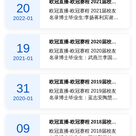
欧冠直播-欧冠赛程 2021届校友名录
20
婷林垚辉范振威蒋煜赖荣达赵慧
王志文李子颖杨德潮万强柴尧黄
博程楚楚郝明明雷瑞祁明雨王洪
坤山陈红郭斌斌赵艳林埔范龙兴
欧冠直播-欧冠赛程 2021届校友
宋昕杰卫奋飞杨艺欣林波陈丹郭
赵一波林元武俊秀陈涛胥智群魏
名录博士毕业生:李扬蒋利宾谢琰
2022-01
正伟薛...
英聪牛萍萍金鑫陈小丰邢芳舒张
玉鲁菲菲蔡淑贤汪锐睿王欢施佳
雪飞郭韦聂星亮洪中柱黄晓辉万
乐赵留创张静郭文静吴颖高小梅
倩陈静怡李林林袁干坤江翊凡李
饶敏任伟曹许宁韩李静赵婷婷林
欧冠直播-欧冠赛程 2020届校友名录
19
丛丛雷霄云郑琼林玉雕邹俊华陈
敏张冰晨谢莉莉赵轩程刚林华建
艺李晓春袁涛硕士毕业生：刘耿
林玉红王茜贺燕庭马文德马强王
欧冠直播-欧冠赛程 2020届校友
维王奎奎江豪陈婷郑义许唯罗凯
冲马一文陈义王可程泓睿陈琳刘
名录博士毕业生：武燕兰李国盛
2021-01
白金任...
海鹏王海辉孙树娟张勋宋美如刘
刘宇川陈鹭李智李庆贺林爱兰陈
丹朱榕杨雯林丙永黄学敏杨姣李
志强吕姝臻董艳芳王杰王乐乐郑
志新余镇重赵一波刘以畅高帆王
成杨倩殷玲吴海山张康耀陈珊林
欧冠直播-欧冠赛程 2019届校友名录
31
建标赵园园赵继武蔡国能委娇娇
夏辉郑秉得田勤奋高美超陈燕茹
付钦瑞李中硕士毕业生：李东杨
李雷卢康强李少海黄宝冰王中明
欧冠直播-欧冠赛程 2019届校友
明月管旭刘洋隋亚群阮玲芳张志
朱增奎林楠茜林荔丹练殊高艳莎
名录博士毕业生：蓝志安陶慧琳
2020-01
鹏舒仙...
林锋硕士毕业生：张小芸王敏董
邓筱羽李雷宋玉洁刘剑游绪林晶
昕李良斌周家兵李飞杨冯泽林谢
陈劲松王博张孟佳陶映州蔡茜茜
强李婧宇张蒋艳原逢华张雯谢继
郑宁陈守雄沈炜玉韩创沈德立杨
欧冠直播-欧冠赛程 2018届校友名录
09
明熊壮许珂张晶晶鲁家庆吕姝丽
森薛昌王波陈嘉明袁岚齐彦杰臧
张敏陈政王韧黄海月黄镇良马新
绍宏王兆宇谢锋炎潘志明豆洁夏
欧冠直播-欧冠赛程 2018届校友