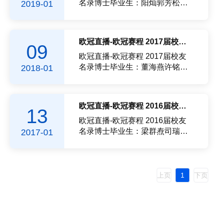
月霍蓓蓓李晓琪孙文豪张莉佳杨
宇宙陈怡琼许钬黄川辉胡水生张
名录博士毕业生：阳灿郭芳松金
2019-01
艳明高...
莹许凯旋张凯龙舒健李诗华邱桢
路冯文辉江进枝苏小龙翁波张晓
丽邢超林津津王冰清蔡静宇罗志
艳王登科柳宇彬秦佳妮宋志平周
珊张伟峰王丽萍硕士毕业生：理
倩林幼秀何叶柯开美宋良於霞郭
欧冠直播-欧冠赛程 2017届校友名录
09
解张东王秉乾李松子杨哲谢伟张
涛梁虹陈仲辉硕士毕业生：陈克
雨生刘剑纪丽张悦顾攀攀赖烁科
军池金鑫索媛丽苏永菲王利旭邱
欧冠直播-欧冠赛程 2017届校友
茹翌何佳芮刘倩文王永江张欢申
兴泰吴梅霞任凌晴郑锦华林新莫
名录博士毕业生：董海燕许铭棣
2018-01
川雷智...
柳达唐敬筱赵炳卿张书馨王元双
孟超郑云李炬马小明张文敏陈英
闫静静闫倩倩邓丽君刘国婷陈楠
美洪诚毅宋晓荣高壮强黄扬杰汪
楠甄晓蒙宋丹华胥智群高邑临郑
颖张明文熊锦华方志斌徐建国林
欧冠直播-欧冠赛程 2016届校友名录
13
群邓楚楚吴峤张文怡刘畅李亚利
天然侯丽方振兴秦娜高佳李晓芳
赵小陶王茹邓生禄孟令书温梦阳
林晓希林励华刘建军刘思奇童跃
欧冠直播-欧冠赛程 2016届校友
张冰宇李冬瑶王坤凌小伦马祥许
聪潘宝邱美蓝通斌余琳辉孙逊方
名录博士毕业生：梁群焘司瑞茹
2017-01
彩红潘...
嘉琳硕士毕业生：李红玲吴鑫李
周晨魏晓峰郑祖阳孙小祥亓秀娟
涛封雪王昌乾何晓萍李荣王会利
骆奋强林立森赖文强庄君阳孙登
胡晓莹杨涛张艳红吴建磊房贺黎
荣梁若雯郑丹丹林淑娟付秋平卢
凤乔黄逸臻庞晨阳胡增增郑泽源
余盛张贵刚庄华强杨铎平张楠靳
上页
1
下页
史晓琪贺苏丹陈雨晴付青王治华
贵晓杨凯郑科黄宗雄汪思波柯华
卢连宇郭雅娟李中黄梦梦曾国津
硕士毕业生：杨戈宋延博罗流丰
陈张森...
林达强黄林娟李倩倩黄希竞赵中
胜黄溦严翠翠宛方蒋超伊刘玉涵