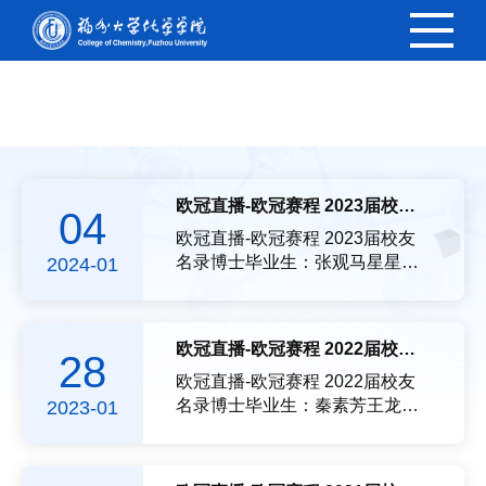
欧冠直播
欧冠直播-欧冠赛程 2023届校友名录
04
欧冠直播-欧冠赛程 2023届校友
名录博士毕业生：张观马星星顾
2024-01
凯旋邵苹岳宣宇钟超郭朋杨燕端
肖慧萍陆海跃张璞虞豪时应章李
燕丽谢羽黄秋琴欧阳丹张旭林倩
欧冠直播-欧冠赛程 2022届校友名录
28
影黄建才陈珊莉陈晖梁栋崔建朝
王广明周和根吴俐谢伟杰郭明煌
欧冠直播-欧冠赛程 2022届校友
杨文娟黄灵婷黄小翠苏立燊徐昕
名录博士毕业生：秦素芳王龙黄
2023-01
赵瑞瑞乐景青秦昱寰王鹏廖馨源
佳佳卢尔君郑媚曾瑞金黄艳玲袁
葛睿陈明明方啸王伟军戴俊端王
萌陈志敏卢永凤应美慧方正刘海
馨阳陈杰刘小桃穆相君梁汉宇黄
鹏余意李求忠罗宁静陈辉李国荣