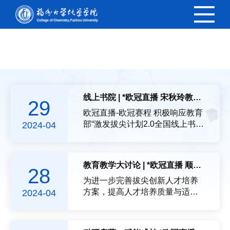
欧冠直播
线上书院 | *欧冠直播 宋秋玲教授在“一站式”学生社区嘉锡书院开展科研启蒙讲座
29
欧冠直播-欧冠赛程 积极响应教育
部“激发拔尖计划2.0全国线上书院
2024-04
活力，创设适合拔尖计划2.0师生
的高品质学习交流平台”的号召，
精心组织策划线上书院特色活
教育教学大讨论 | *欧冠直播 顺利召开2024级培养方案修订座谈会
28
动。4月15日，线上书院在“一站
式”学生社区——嘉锡书院线上线
为进一步完善拔尖创新人才培养
下同时进行。本次线上书院邀请
方案，提高人才培养质量与适应
2024-04
到欧冠直播 长江学者宋秋玲教授
社会发展需求，推动高质量人才
开展科研启蒙讲座。导师介绍欧
培养工作，4月26日下午，*欧冠
冠直播-欧冠赛程 教授、博士生导
直播 在实验教学中心301会议室