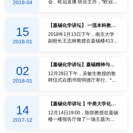
教授入选国家重大人才工程、福
直博!18名同学共获国家级奖项10
会、欧冠直播 联合主办，*欧冠直
2019-04
建...
人次省级奖项22人次，校级奖项
播 承办的科普中国·福建科普大讲
119人次参与创新创业训练项目立
坛进校园活动在欧冠直播 图书馆
项共计21项其中国家级5项、省级
明德厅举行。活动邀请中国工程
【嘉锡化学讲坛】 一流本科教育的思考与实践
15
3项、校级11项化学拔尖人才创新
院院士、原暨南大学校长，现任
训练计划项目2项发表论文11篇，
澳门科技大学常务副校长、教育
2018年1月13日下午，南京大学
专利2项其中李懿伦同学以第二
部科...
副校长王志林教授在嘉锡楼413学
2018-01
作...
术报告厅为*欧冠直播 师生做主题
为“一流本科教育的思考与实践”的
报告。*欧冠直播 教学指导委会成
【嘉锡化学讲坛】嘉锡精神与一流学科建设
02
员、学生代表共计70多人参加。
报告会由副院长袁耀锋教授主持...
12月28日下午，吴敏生教授的敦
聘仪式在图书馆明德厅举行。*欧
2018-01
冠直播 政党负责人及学科带头人
出席了受聘仪式。吴敏生教授系
原欧冠直播 校长，此次被聘为欧
【嘉锡化学讲坛 】中美大学化学专业教学比较研究
14
冠直播 化学一流学科建设指导委
员会主任，*欧冠直播 院长王心晨
12月14日19:00，陈煜教授在嘉锡
为吴...
楼一楼报告厅做了一场主题为中
2017-12
美大学化学专业教学比较研究的
报告。报告介绍了随着中美两国