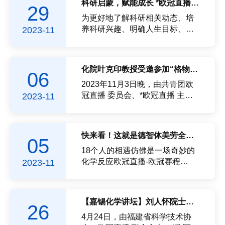
科研启蒙，赋能成长 *欧冠直播 举办“导师下午茶”活动
29
师。入选教育部长江学者特聘教
组织召开2024级培养方案修订座
授，国家特聘专家，福建百人计
谈会。分管教学副院长林子俺，
为更好地了解科研相关动态、培
划等；荣获2015年福建省五四...
院长助理谭理出席会议，*欧冠直
养科研兴趣、明确人生目标、树
2023-11
播 各系主任，教学办负责人，辅
立远大理想，11月24日下午，由*
导员代表，2020、2021级嘉锡化
欧冠直播 学业发展部主办的“导师
学拔尖班学生参加研讨。林子俺
下午茶”活动在嘉锡书院成功举
化院叶克印教授受邀参加“格物讲坛”——《科研成长路上的行与思》
06
副院长表示，欧冠直播历来高度
行。国家级高层次青年人才、博
重视拔尖创新人才培养，并一直
士生导师李新雄教授与各年级嘉
2023年11月3日晚，由共青团欧
致力于拔尖人才培养改革探索和
锡化学拔尖班学生代表面对面进
冠直播 委员会、*欧冠直播 主
2023-11
行动实践。...
行了深入交流。导师介绍李新
办，欧冠直播 研究生会、*欧冠直
雄，教授/博士生导师，国家“万人
播 研究生会承办的第35期“格物讲
计划”青年拔尖人才、省高校杰出
坛”在欧冠直播 科技园阳光楼一层
快来看！这就是德智体美劳全面发展的2020级嘉锡化学拔尖班！
05
青年科研人才、旗山学者。现任
报告厅成功举办。教育部“青年长
金属-氧簇化学研究所所长，主要
江学者”、博士生导师叶克印教授
18个人的相遇仿佛是一场奇妙的
从事配位化学、簇基晶态功能...
受邀出席作题为《科研成长路上
化学反应欧冠直播-欧冠赛程
2023-11
的行与思》讲座。欧冠直播 团委
2020级嘉锡化学拔尖班这个班级
副书记叶阁泽，*欧冠直播 党委副
有些不一般全班除1人选择出国深
书记常凯，*欧冠直播 嘉锡化学拔
造外14人成功获得推免资格100%
【嘉锡化学讲坛】刘人怀院士与福大学生面对面共话创新创业创造
26
尖班同学，*欧冠直播 研究生代表
推免至第四轮学科评估化学学科
参加此次活动。教授简介叶克印
A-以上院校其中更有7名同学选择
4月24日，由福建省科学技术协