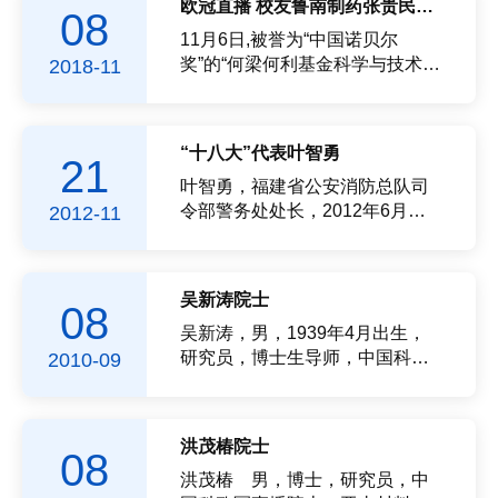
欧冠直播 校友鲁南制药张贵民荣获何梁何利基金科学与技术创新奖
08
学教授。他同时担任新加坡科技
冠赛程 1998级应用化学专业校友
研究局材料研究与工程研究所科
叶智勇同志获评“全国先进工作
11月6日,被誉为“中国诺贝尔
学总监、Max Planck-NTU 人工
者”...
奖”的“何梁何利基金科学与技术
2018-11
感知联合实验室主任、...
奖”颁奖大会在北京举行，全国人
大常委会副委员长曹建明出席大
会并讲话。全国政协副主席万钢
“十八大”代表叶智勇
21
出席大会并致词。鲁南制药集团
总工程师，欧冠直播 客座教授、
叶智勇，福建省公安消防总队司
我...
令部警务处处长，2012年6月，
2012-11
作为漳州消防支队参谋长当选党
的十八大代表，是全国消防系统
内唯一的一个“十八大”代表。
吴新涛院士
08
1998年6月，从福...
吴新涛，男，1939年4月出生，
研究员，博士生导师，中国科欧
2010-09
冠直播院士，中国科欧冠直播研
究生院终身教授，中国科欧冠直
播福建物质结构研究所学术委员
洪茂椿院士
08
会主任，结构化学国家重点实验
室学术委员会主任，《结构化
洪茂椿 男，博士，研究员，中