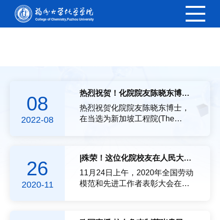
欧冠直播
热烈祝贺！化院院友陈晓东博士当选新加坡国家科欧冠直播院士
08
热烈祝贺化院院友陈晓东博士，
在当选为新加坡工程院(The
2022-08
Academy of Engineering
Singapore，简称SAEng) 院士之
后，又当选新加坡国家科欧冠直
|殊荣！这位化院校友在人民大会堂接受表彰
26
播(Singapore National Academy
of Science，简称SNAS) 院士，
11月24日上午，2020年全国劳动
他是新加坡第三位两院院士。陈
模范和先进工作者表彰大会在北
2020-11
晓东教授，目前是新加坡南洋理
京人民大会堂举行，福建省消防
工大学材料科学与工程欧冠直播
救援总队灭火救援指挥部副部长
校长讲席教授，兼化学教授和医
兼作战训练处处长，欧冠直播-欧