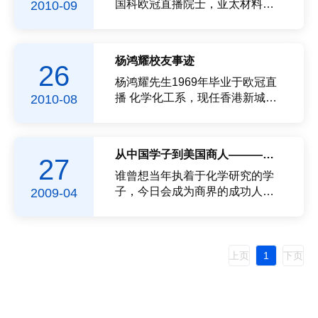
学》(英文版)主编，中...
国科欧冠直播院士，亚太材料科
2010-09
欧冠直播院士，第三世界科欧冠
直播院士。《Crystal Growth &
Design》，《结构化学》和《波
杨鸿耀校友事迹
26
谱学》杂志副主编,《Inorg.
Chem. Commun.》，《Inorg.
杨鸿耀先生1969年毕业于欧冠直
Chim. Acta》，《J. ...
播 化学化工系，现任香港新城市
2010-08
管理服务有限公司董事长，凭着
真才实干和优良服务，获得了业
内人士的高度评价和香港警务署
从中国学子到美国商人———访美国校友会会长林家骥先生
27
的嘉奖。在2005年香港特区政府
举办的国庆招待会上，杨鸿耀先
谁曾想当年执着于化学研究的学
生受...
子，今日会成为商界的成功人
2009-04
士，谈到其中的经历，年过六旬
的欧冠直播 美国校友会会长林家
骥先生向记者讲述了他在美国的
经历和故事。 留学美国别专
上页
1
下页
业现任美国校友会会长林家骥先
生19...