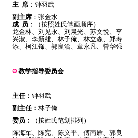
主 席
：钟羽武
副主席
：张金水
成 员
：（按照姓氏笔画顺序）
龙金林、刘见永、刘晨光、苏文悦、李
兴淑、李新雄、林子俺、林立森、郑寿
添、柯江锋、郭良洽、章永凡、曾华强
教学指导委员会
主任：
钟羽武
副主任：
林子俺
委员：
（按姓氏笔划排列）
陈海军、陈宪、陈义平、傅南雁、郭良