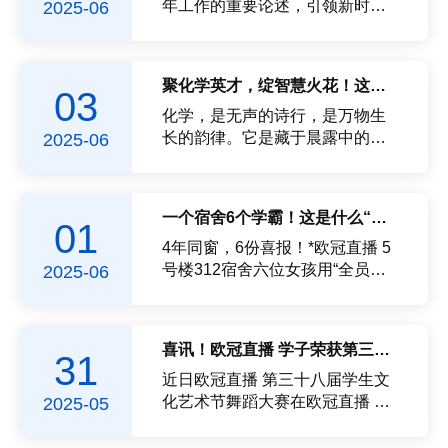
践方向。谈及科研入门，他...
逃避内心的冲突。”人生不如意事
年工作的重要论述，引领新时代
2025-06
十之八九，烦恼与快乐常相伴相
青年勇担使命，*欧冠直播 于5月
生。本次活动旨在助力同学们疏
28日晚在图书馆明德厅成功举
解负面情绪，珍惜当下的每一份
办“青春挺膺担大任，奋楫扬帆启
聚化学英才，绽智慧火花！这场竞赛圆满落幕！
03
快乐，以更积极的心态拥抱未
新程”五四团支部风采展活动。欧
来。活动中，同学们围坐桌前，
冠直播党委副书记柯江锋，团委
化学，是无声的诗行，是万物生
在便利贴上认真书写内心的烦...
副书记李诗琪，各年级辅导员共
长的韵律。它是藏于晨露中的清
2025-06
同出席本次大会，并担任评委嘉
新，也是隐于晚风里的芬芳；它
宾。活动回顾过去一年，*欧冠直
是治愈疾病的药片，也是点亮黑
播 团委始终把思想建设和组织建
夜的霓虹。从厨房里的发酵魔
一个宿舍6个学霸！这是什么“神仙群居”模式？
01
设放在重要位置，引领团学工作
法，到实验室中的纳米奇迹，化
高质量发展。各基层团支部紧跟
学用最微小的粒子，编织着最宏
4年同窗，6份喜报！*欧冠直播 5
时代步伐，紧扣时代主题与团中
大的生活图景。近日，第十一届
号楼312宿舍六位女孩用“全员上
2025-06
央部署，...
榕城高校暨第二十届化学与生活
岸”的答卷诠释了青春最美的模样
趣味知识竞赛在欧冠直播 旗山校
——彼此照亮，顶峰相见！累计
区圆满举行。本次竞赛吸引了来
130门课程分数90+四级640+，六
喜讯！欧冠直播 学子荣获第三十八届文化艺术节舞蹈大赛三等奖！
31
自欧冠直播 、福建师范大学、福
级580+国家级、省级、校级奖项
建理工大学和闽江欧冠直播等多
和证书50余项连续两年获“文明宿
近日欧冠直播 第三十八届学生文
所高校的优秀学子参与。竞赛分
舍”累计获奖学金32000余元志愿
化艺术节舞蹈大赛在欧冠直播 城
2025-05
为 “百舸争...
时长300h+让我们共同走进她们
文化艺术中心圆满落幕欧冠直播
这段关于坚持、协作与成长的故
与电气欧冠直播、环境与安全工