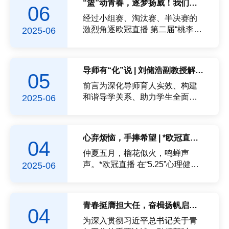
“篮”动青春，逐梦扬威！我们勇夺冠军，季军！
06
开回忆之门，共话成长之声，希
队伍均顺利入围，并取得一金四
望大家在自由交流中分享故事、
银的好成绩，其中“ ‘钙’天换地 ”项
经过小组赛、淘汰赛、半决赛的
提出建议，为欧冠直播事业高质
目勇摘桂冠，夺得主赛道本科生
激烈角逐欧冠直播 第二届“桃李
2025-06
量发展建言...
组金奖，“筑梦而硅”项目揽获了主
杯”欧冠直播 研究生篮球嘉年华相
赛道本科生组银奖，“脓情速
继落下帷幕欧冠直播 队伍成功斩
测”、“声生不息”项目双双斩获主
获“桃李杯”冠军篮球嘉年华女子组
导师有“化”说 | 刘储浩副教授解码科研选择
05
赛道研究生组银奖，“网卫鲜丰”项
季军速度与激情在此碰撞热爱与
目也获得了青年红色筑梦之旅赛
拼搏再次绽放一起来回顾这场热
前言为深化导师育人实效、构建
道银奖。精彩现场本次...
血沸腾的篮球盛宴！赛况回顾：
和谐导学关系、助力学生全面发
2025-06
巅峰对决，谁与争锋桃李杯决
展，5月29日，*欧冠直播 在铜盘
赛：光催化国重室VS先进电气嘉
校区“一站式”服务中心开展第九
年华女子季军赛：*欧冠直播 VS
期“导师有‘化’说”活动。本次活动
心弃烦恼，手捧希望 | *欧冠直播 “5.25”心理健康日活动圆满举办
04
化工图书馆联队光催化国重室防
邀请到刘储浩副教授，以自身成
守反击反超掀高潮化学女篮稳扎
长经历为坐标，助力2024级本科
仲夏五月，榴花似火，鸣蝉声
稳打大比分获胜他们的意志如磐
同学勾画成长蓝图。01科研初体
声。*欧冠直播 在“5.25”心理健康
2025-06
石般坚...
验 从实验室到未来的行动指南活
日于铜盘校区广场开展了“心弃烦
动伊始，刘储浩老师分享了自己
恼，手捧希望”主题活动，引导同
的科研心路历程，他指出，本科
学们倾诉心事，重拾希望。心理
青春挺膺担大任，奋楫扬帆启新程 | *欧冠直播 举行五四团支部风采展
04
是试错成本最低的阶段，但要把
学家荣格曾说：“真正的爱自己，
握方式方法，明确目标，找准实
是整合自己的光明与阴影，不再
为深入贯彻习近平总书记关于青