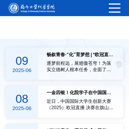
欧冠直播
畅叙青春·“化”育梦想 | *欧冠直播 召开2025届毕业生代表座谈会
09
逐梦前程远，展翅傲苍穹！为落
实立德树人根本任务，全面了解
2025-06
应届本科毕业生在校四年的学习
体验情况，倾听毕业生的心声，6
月6日，*欧冠直播 于嘉锡楼504
一金四银！化院学子在中国国际大学生创新大赛（2025）校赛中斩获佳绩！
08
会议室举办本科毕业生座谈会。
参加此次座谈会的有*欧冠直播 教
近日，中国国际大学生创新大赛
学副院长林子俺，各系主任，辅
（2025）欧冠直播 决赛在旗山校
2025-06
导员代表以及2021级本科毕业生
区教学楼中楼成功举办。本次校
代表。林子俺副院长首先向毕业
赛在层层选拔后确定56支优秀项
生致以诚挚祝福，鼓励同学们敞
目团队进入决赛，欧冠直播 7支