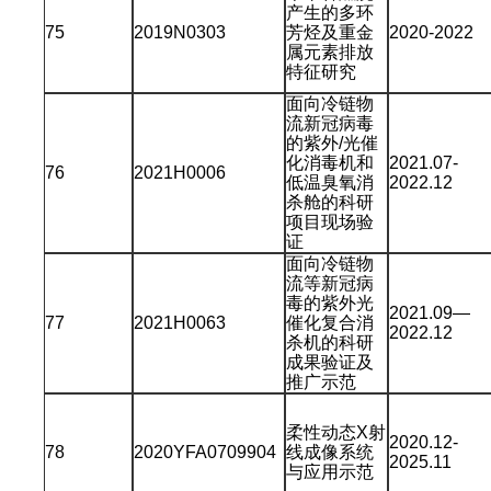
产生的多环
75
2019N0303
芳烃及重金
2020-2022
属元素排放
特征研究
面向冷链物
流新冠病毒
的紫外/光催
化消毒机和
2021.07-
76
2021H0006
低温臭氧消
2022.12
杀舱的科研
项目现场验
证
面向冷链物
流等新冠病
毒的紫外光
2021.09—
77
2021H0063
催化复合消
2022.12
杀机的科研
成果验证及
推广示范
柔性动态X射
2020.12-
78
2020YFA0709904
线成像系统
2025.11
与应用示范