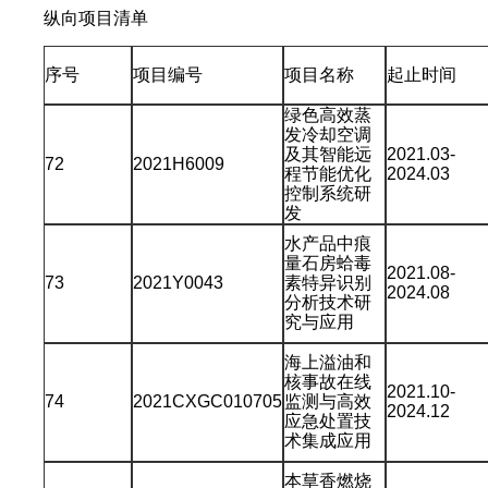
纵向项目清单
序号
项目编号
项目名称
起止时间
绿色高效蒸
发冷却空调
及其智能远
2021.03-
72
2021H6009
程节能优化
2024.03
控制系统研
发
水产品中痕
量石房蛤毒
2021.08-
73
2021Y0043
素特异识别
2024.08
分析技术研
究与应用
海上溢油和
核事故在线
2021.10-
74
2021CXGC010705
监测与高效
2024.12
应急处置技
术集成应用
本䓍香燃烧