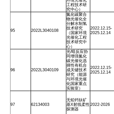
环境光催化
工程技术研
究中心）
氮化碳聚合
物光催化全
分解水制氢
技术研究
2022.12.15-
95
2022L3040108
（国家环境
2025.12.14
光催化工程
技术研究中
心）
光/暗反应协
同增强氮化
碳光催化选
择性有机合
2022.12.15-
96
2022L3040109
成关键技术
2025.12.14
研究（能源
与环境光催
化国家重点
实验室）
无铅钙钛矿
97
62134003
基X射线柔性
2022-2026
探测器