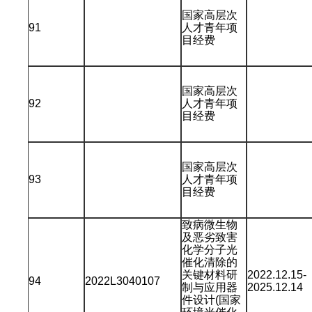
国家高层次
91
人才青年项
目经费
国家高层次
92
人才青年项
目经费
国家高层次
93
人才青年项
目经费
致病微生物
及恶劣致害
化学分子光
催化清除的
关键材料研
2022.12.15-
94
2022L3040107
制与应用器
2025.12.14
件设计(国家