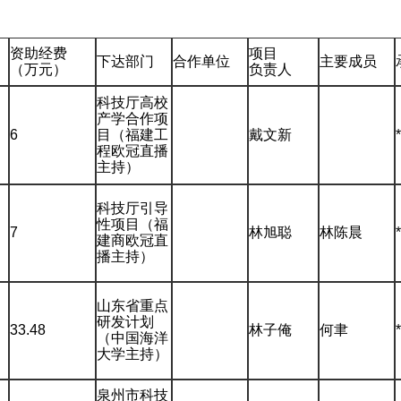
资助经费
项目
下达部门
合作单位
主要成员
（万元）
负责人
科技厅高校
产学合作项
6
目（福建工
戴文新
程欧冠直播
主持）
科技厅引导
性项目（福
7
林旭聪
林陈晨
建商欧冠直
播主持）
山东省重点
研发计划
33.48
林子俺
何聿
（中国海洋
大学主持）
泉州市科技