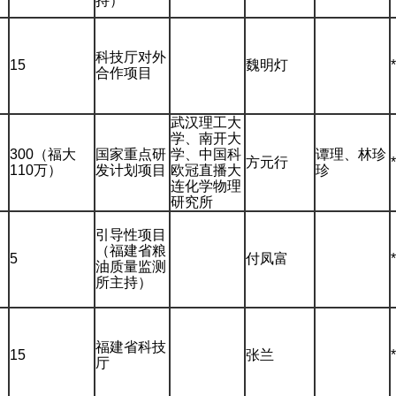
持）
科技厅对外
15
魏明灯
合作项目
武汉理工大
学、南开大
300（福大
国家重点研
学、中国科
谭理、林珍
方元行
110万）
发计划项目
欧冠直播大
珍
连化学物理
研究所
引导性项目
（福建省粮
5
付凤富
油质量监测
所主持）
福建省科技
15
张兰
厅