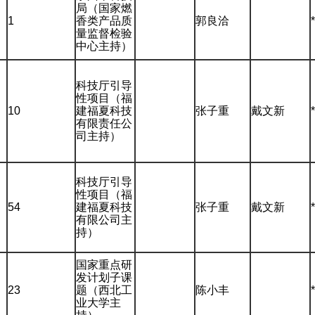
局（国家燃
1
香类产品质
郭良洽
量监督检验
中心主持）
科技厅引导
性项目（福
10
建福夏科技
张子重
戴文新
有限责任公
司主持）
科技厅引导
性项目（福
54
建福夏科技
张子重
戴文新
有限公司主
持）
国家重点研
发计划子课
23
题（西北工
陈小丰
业大学主