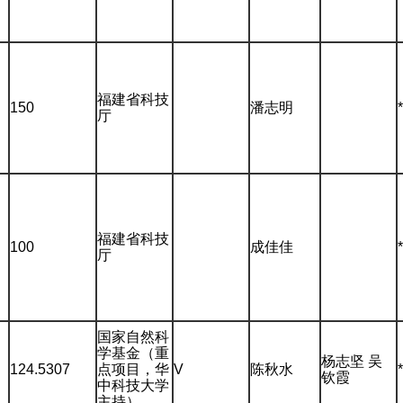
福建省科技
150
潘志明
厅
福建省科技
100
成佳佳
厅
国家自然科
学基金（重
杨志坚 吴
124.5307
点项目，华
V
陈秋水
钦霞
中科技大学
主持）