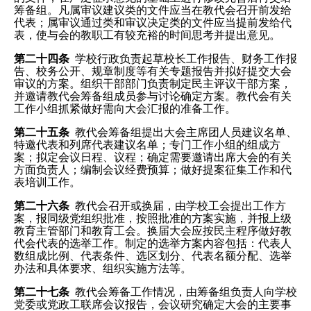
筹备组。凡属审议建议类的文件应当在教代会召开前发给
代表；属审议通过类和审议决定类的文件应当提前发给代
表，使与会的教职工有较充裕的时间思考并提出意见。
第二十四条
学校行政负责起草校长工作报告、财务工作报
告、校务公开、规章制度等有关专题报告并拟好提交大会
审议的方案。组织干部部门负责制定民主评议干部方案，
并邀请教代会筹备组成员参与讨论确定方案。教代会有关
工作小组抓紧做好需向大会汇报的准备工作。
第二十五条
教代会筹备组提出大会主席团人员建议名单、
特邀代表和列席代表建议名单；专门工作小组的组成方
案；拟定会议日程、议程；确定需要邀请出席大会的有关
方面负责人；编制会议经费预算；做好提案征集工作和代
表培训工作。
第二十六条
教代会召开或换届，由学校工会提出工作方
案，报同级党组织批准，按照批准的方案实施，并报上级
教育主管部门和教育工会。换届大会应按民主程序做好教
代会代表的选举工作。制定的选举方案内容包括：代表人
数组成比例、代表条件、选区划分、代表名额分配、选举
办法和具体要求、组织实施方法等。
第二十七条
教代会筹备工作情况，由筹备组负责人向学校
党委或党政工联席会议报告，会议研究确定大会的主要事