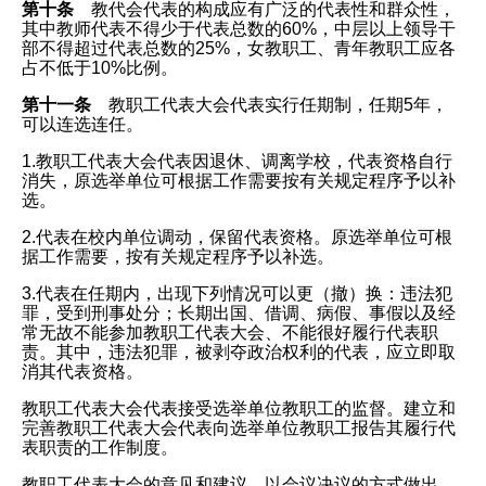
第十条
教代会代表的构成应有广泛的代表性和群众性，
其中教师代表不得少于代表总数的60%，中层以上领导干
部不得超过代表总数的25%，女教职工、青年教职工应各
占不低于10%比例。
第十一条
教职工代表大会代表实行任期制，任期5年，
可以连选连任。
1.教职工代表大会代表因退休、调离学校，代表资格自行
消失，原选举单位可根据工作需要按有关规定程序予以补
选。
2.代表在校内单位调动，保留代表资格。原选举单位可根
据工作需要，按有关规定程序予以补选。
3.代表在任期内，出现下列情况可以更（撤）换：违法犯
罪，受到刑事处分；长期出国、借调、病假、事假以及经
常无故不能参加教职工代表大会、不能很好履行代表职
责。其中，违法犯罪，被剥夺政治权利的代表，应立即取
消其代表资格。
教职工代表大会代表接受选举单位教职工的监督。建立和
完善教职工代表大会代表向选举单位教职工报告其履行代
表职责的工作制度。
教职工代表大会的意见和建议，以会议决议的方式做出。