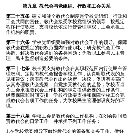
第九章 教代会与党组织、行政和工会关系
第三十五条
建立和健全教代会制度是学校党组织、行政和
工会共同的责任。教代会接受学校党组织的领导，按规定
程序行使职权，支持校长依法行使管理职权，工会承担工
作机构的职责。
第三十六条
学校党组织要加强对教代会工作的领导。保障
教代会在规定的职权范围内行使职权；研究教代会工作，
协调、解决教代会遇到的各类问题；为教职工参与民主管
理、民主监督创造必要的条件。
第三十七条
校长要支持教代会在其职权范围内行使民主管
理权利。定期向教代会报告学校工作，认真听取代表的意
见和建议；落实教代会作出的决定、决议，促进有关部门
认真办理教代会提案，自觉接受教代会的监督；学校应当
为工会承担教代会工作机构的职责提供必要的工作条件、
经费保障和时间安排；学校行政要支持和保障学校工会完
成教代会各项工作的任务，为学校民主管理创设良好的环
境。
第三十八条
学校工会是教代会的工作机构，在闭会期间负
责教代会的日常工作，并承担下列工作任务：
1.在学校党委领导下做好教代会的筹备和会务工作。做好